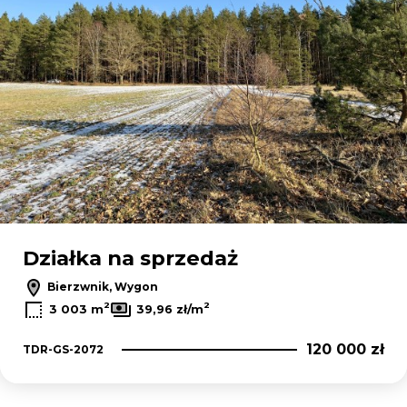
Działka na sprzedaż
Bierzwnik, Wygon
2
2
3 003 m
39,96 zł/m
120 000 zł
TDR-GS-2072