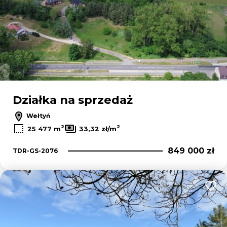
Działka na sprzedaż
Wełtyń
2
2
25 477 m
33,32 zł/m
849 000 zł
TDR-GS-2076
Dodaj