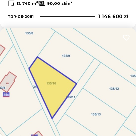
2
2
12 740 m
90,00 zł/m
1 146 600 zł
TDR-GS-2091
Dodaj