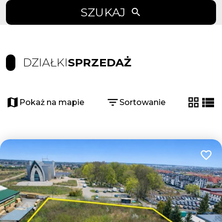
SZUKAJ
DZIAŁKI
SPRZEDAŻ
Pokaż na mapie
Sortowanie
tabela
list
Dodaj