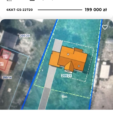
199 000 zł
4KAT-GS-22720
Dodaj