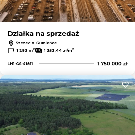
Działka na sprzedaż
Szczecin, Gumieńce
2
2
1 293 m
1 353,44 zł/m
1 750 000 zł
LH1-GS-41811
Dodaj