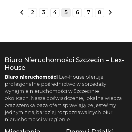
2
3
4
5
6
7
8
prev
next
Biuro Nieruchomości Szczecin – Lex-
House
Biuro nieruchomości
Lex-House oferuje
profesjonalne pośrednictwo w sprzedaży i
wynajmie nieruchomości w Szczecinie i
okolicach. Nasze doświadczenie, lokalna wiedza
oraz szeroka baza ofert sprawiają, że jesteśmy
jednym z najbardziej rozpoznawalnych biur
nieruchomości w regionie.
Mieszkania
Domy i Działki