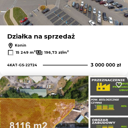
Działka na sprzedaż
Konin
2
2
15 249 m
196,73 zł/m
3 000 000 zł
4KAT-GS-22724
Dodaj