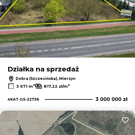
Działka na sprzedaż
Dobra (Szczecińska), Mierzyn
2
2
3 671 m
817,22 zł/m
3 000 000 zł
4KAT-GS-22736
Dodaj