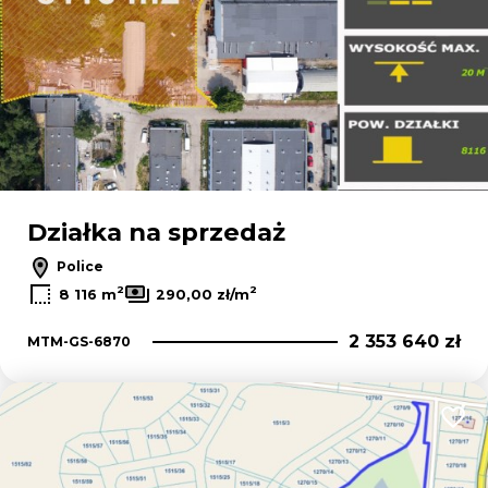
Działka na sprzedaż
Police
2
2
8 116 m
290,00 zł/m
2 353 640 zł
MTM-GS-6870
Dodaj