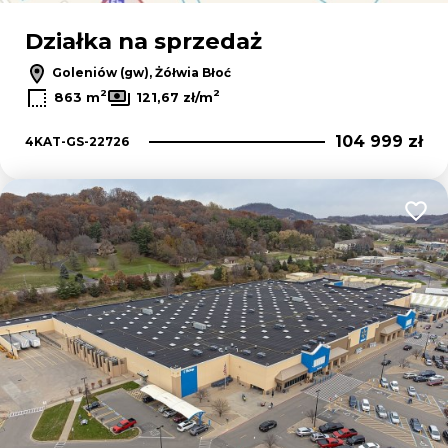
Działka na sprzedaż
Goleniów (gw), Żółwia Błoć
2
2
863 m
121,67 zł/m
104 999 zł
4KAT-GS-22726
Dodaj