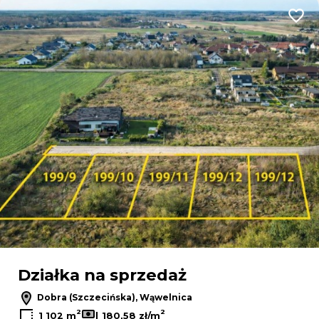
Dodaj
Działka na sprzedaż
Dobra (Szczecińska), Wąwelnica
2
2
1 102 m
180,58 zł/m