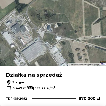
Działka na sprzedaż
Stargard
2
2
5 447 m
159,72 zł/m
870 000 zł
TDR-GS-2092