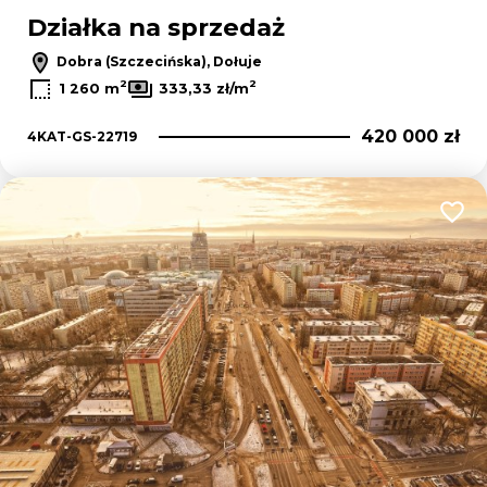
Działka na sprzedaż
Dobra (Szczecińska), Dołuje
2
2
1 260 m
333,33 zł/m
420 000 zł
4KAT-GS-22719
Dodaj