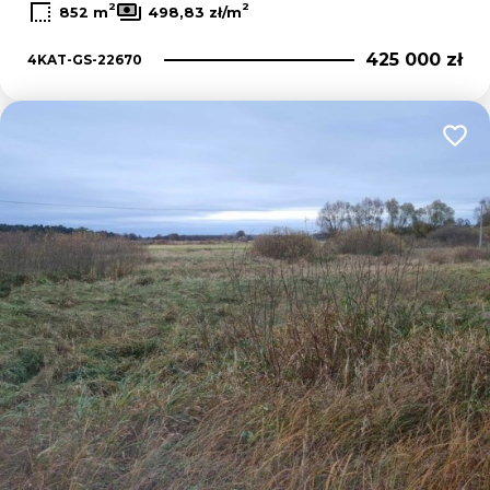
2
2
852 m
498,83 zł/m
425 000 zł
4KAT-GS-22670
Dodaj