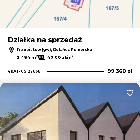
Działka na sprzedaż
Trzebiatów (gw), Gołańcz Pomorska
2
2
2 484 m
40,00 zł/m
99 360 zł
4KAT-GS-22668
Dodaj