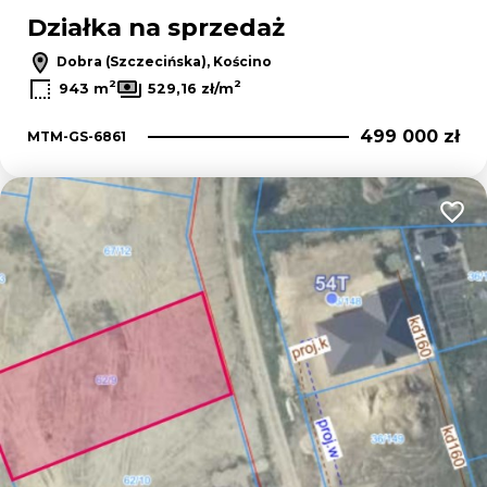
Działka na sprzedaż
Dobra (Szczecińska), Kościno
2
2
943 m
529,16 zł/m
499 000 zł
MTM-GS-6861
Dodaj