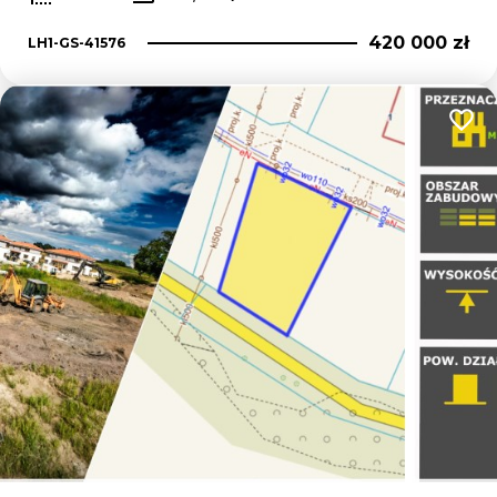
420 000 zł
LH1-GS-41576
Dodaj