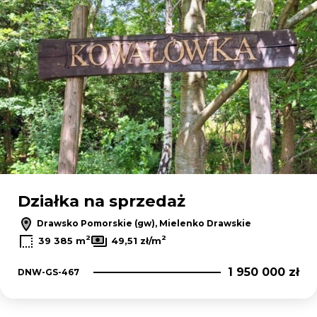
Działka na sprzedaż
Drawsko Pomorskie (gw), Mielenko Drawskie
2
2
39 385 m
49,51 zł/m
1 950 000 zł
DNW-GS-467