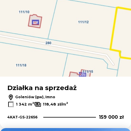
Działka na sprzedaż
Goleniów (gw), Imno
2
2
1 342 m
118,48 zł/m
159 000 zł
4KAT-GS-22656