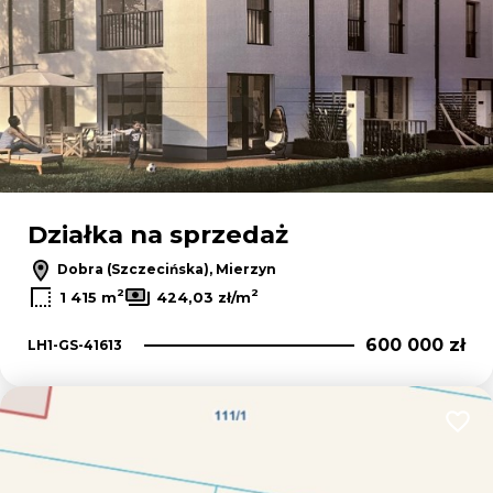
Działka na sprzedaż
Dobra (Szczecińska), Mierzyn
2
2
1 415 m
424,03 zł/m
600 000 zł
LH1-GS-41613
Dodaj