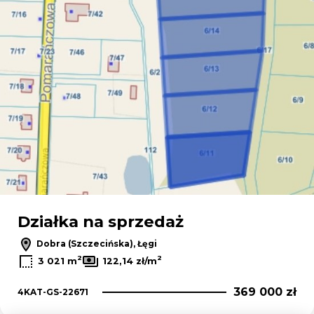
Działka na sprzedaż
Dobra (Szczecińska), Łęgi
2
2
3 021 m
122,14 zł/m
369 000 zł
4KAT-GS-22671