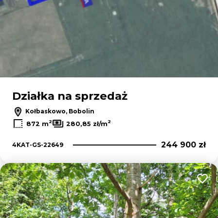
Działka na sprzedaż
Kołbaskowo, Bobolin
2
2
872 m
280,85 zł/m
244 900 zł
4KAT-GS-22649
Dodaj