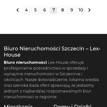
4
5
6
7
8
9
10
prev
next
Biuro Nieruchomości Szczecin – Lex-
House
Biuro nieruchomości
Lex-House oferuje
profesjonalne pośrednictwo w sprzedaży i
wynajmie nieruchomości w Szczecinie i
okolicach. Nasze doświadczenie, lokalna wiedza
oraz szeroka baza ofert sprawiają, że jesteśmy
jednym z najbardziej rozpoznawalnych biur
nieruchomości w regionie.
Mieszkania
Domy i Działki