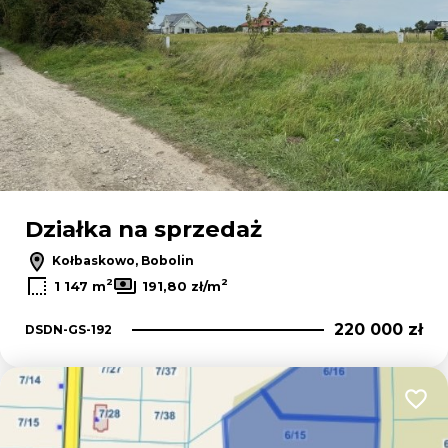
Działka na sprzedaż
Kołbaskowo, Bobolin
2
2
1 147 m
191,80 zł/m
220 000 zł
DSDN-GS-192
Dodaj