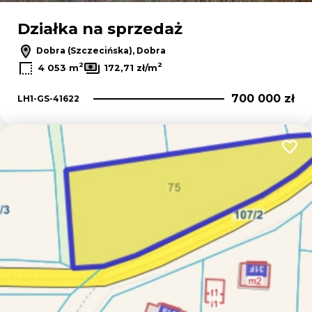
Działka na sprzedaż
Dobra (Szczecińska), Dobra
2
2
4 053 m
172,71 zł/m
700 000 zł
LH1-GS-41622
Dodaj