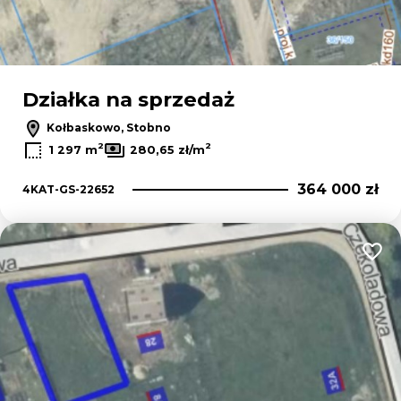
Działka na sprzedaż
Kołbaskowo, Stobno
2
2
1 297 m
280,65 zł/m
364 000 zł
4KAT-GS-22652
Dodaj