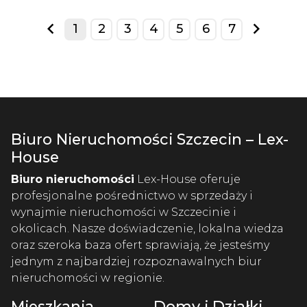
1
2
3
4
5
6
7
prev
next
Biuro Nieruchomości Szczecin – Lex-
House
Biuro nieruchomości
Lex-House oferuje
profesjonalne pośrednictwo w sprzedaży i
wynajmie nieruchomości w Szczecinie i
okolicach. Nasze doświadczenie, lokalna wiedza
oraz szeroka baza ofert sprawiają, że jesteśmy
jednym z najbardziej rozpoznawalnych biur
nieruchomości w regionie.
Mieszkania
Domy i Działki