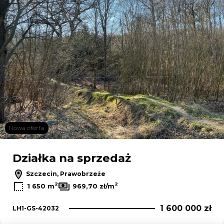
Nowa oferta
Działka na sprzedaż
Szczecin, Prawobrzeże
2
2
1 650 m
969,70 zł/m
1 600 000 zł
LH1-GS-42032