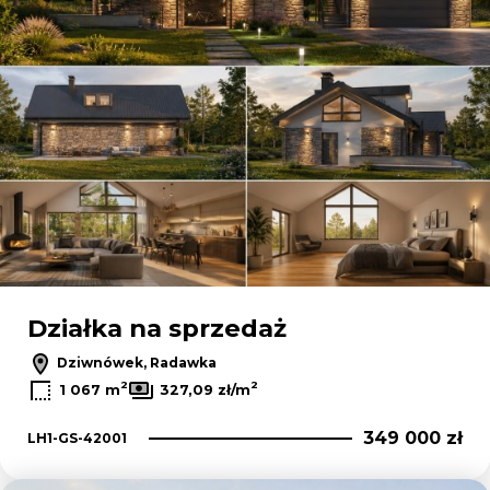
Działka na sprzedaż
Dziwnówek, Radawka
2
2
1 067 m
327,09 zł/m
349 000 zł
LH1-GS-42001