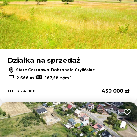
Działka na sprzedaż
Stare Czarnowo, Dobropole Gryfińskie
2
2
2 566 m
167,58 zł/m
430 000 zł
LH1-GS-41988
Dodaj