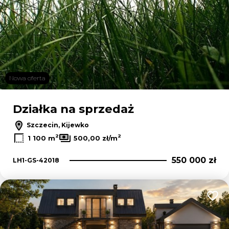
Nowa oferta
Działka na sprzedaż
Szczecin, Kijewko
2
2
1 100 m
500,00 zł/m
550 000 zł
LH1-GS-42018
Dodaj