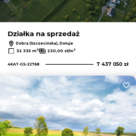
Działka na sprzedaż
Dobra (Szczecińska), Dołuje
2
2
32 335 m
230,00 zł/m
7 437 050 zł
4KAT-GS-22768
Dodaj