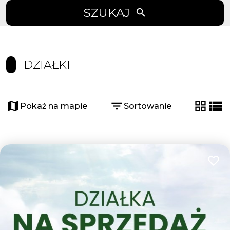
SZUKAJ
DZIAŁKI
Pokaż na mapie
Sortowanie
tabela
list
Dodaj