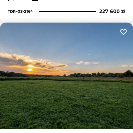
227 600 zł
TDR-GS-2164
Dodaj