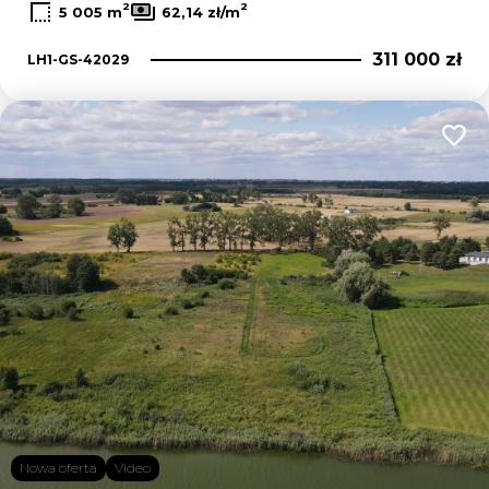
2
2
5 005 m
62,14 zł/m
311 000 zł
LH1-GS-42029
Dodaj
Nowa oferta
Video