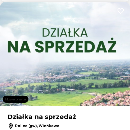
Dodaj
Nowa oferta
Działka na sprzedaż
Police (gw), Wieńkowo