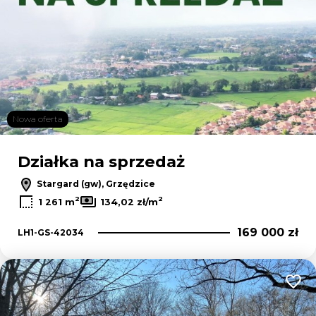
Nowa oferta
Działka na sprzedaż
Stargard (gw), Grzędzice
2
2
1 261 m
134,02 zł/m
169 000 zł
LH1-GS-42034
Dodaj