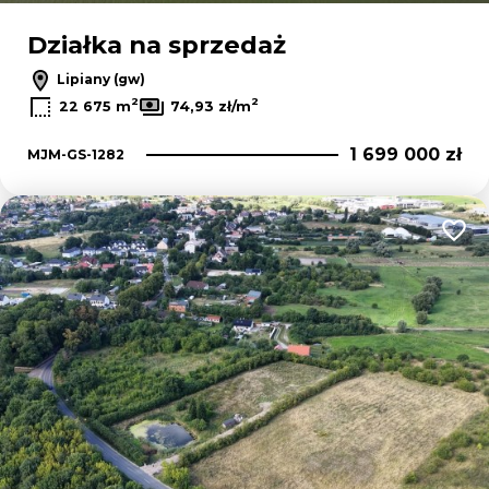
Działka na sprzedaż
Lipiany (gw)
2
2
22 675 m
74,93 zł/m
1 699 000 zł
MJM-GS-1282
Dodaj