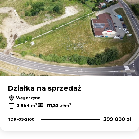
Działka na sprzedaż
Węgorzyno
2
2
3 584 m
111,33 zł/m
399 000 zł
TDR-GS-2160