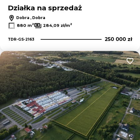
Działka na sprzedaż
Dobra , Dobra
2
2
880 m
284,09 zł/m
250 000 zł
TDR-GS-2163
Dodaj