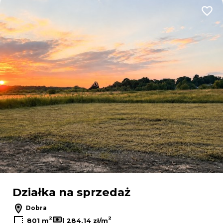
Dodaj
Działka na sprzedaż
Dobra
2
2
801 m
284,14 zł/m