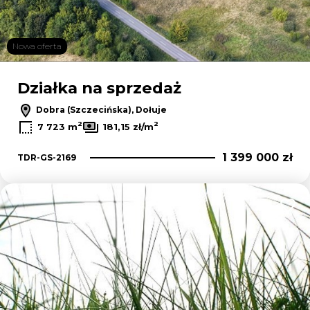
Nowa oferta
Działka na sprzedaż
Dobra (Szczecińska), Dołuje
2
2
7 723 m
181,15 zł/m
1 399 000 zł
TDR-GS-2169
Dodaj