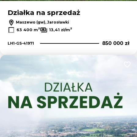
Działka na sprzedaż
Maszewo (gw), Jarosławki
2
2
63 400 m
13,41 zł/m
850 000 zł
LH1-GS-41971
Dodaj