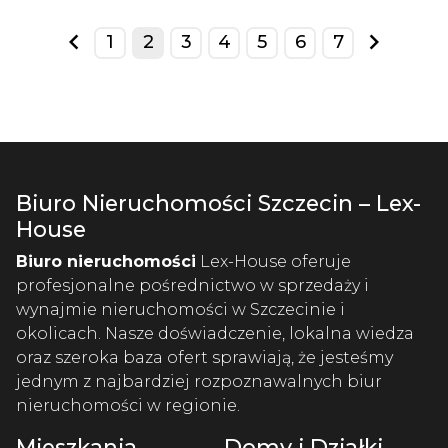
1
2
3
4
5
6
7
prev
next
Biuro Nieruchomości Szczecin – Lex-
House
Biuro nieruchomości
Lex-House oferuje
profesjonalne pośrednictwo w sprzedaży i
wynajmie nieruchomości w Szczecinie i
okolicach. Nasze doświadczenie, lokalna wiedza
oraz szeroka baza ofert sprawiają, że jesteśmy
jednym z najbardziej rozpoznawalnych biur
nieruchomości w regionie.
Mieszkania
Domy i Działki