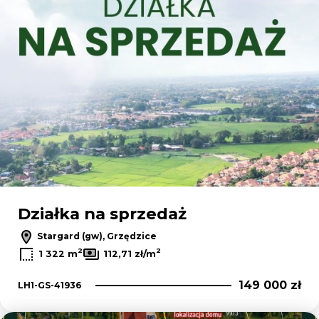
Działka na sprzedaż
Stargard (gw), Grzędzice
2
2
1 322 m
112,71 zł/m
149 000 zł
LH1-GS-41936