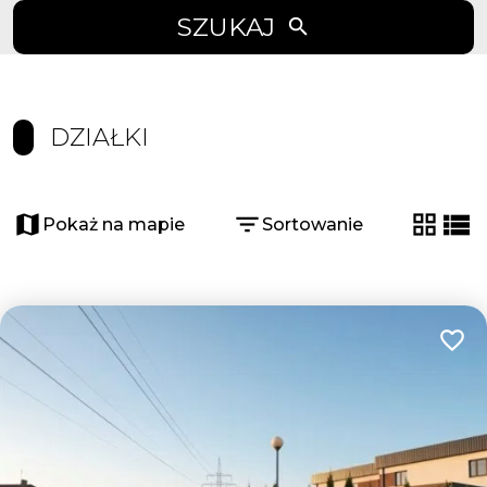
SZUKAJ
DZIAŁKI
Pokaż na mapie
Sortowanie
tabela
list
Dodaj