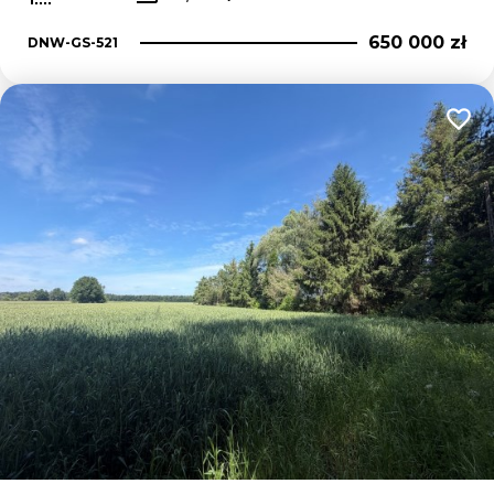
650 000 zł
DNW-GS-521
Dodaj