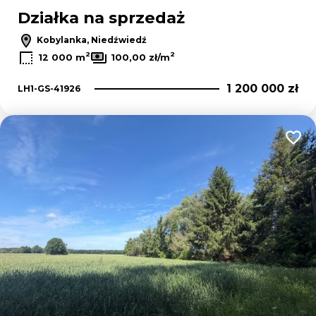
Działka na sprzedaż
Kobylanka, Niedźwiedź
2
2
12 000 m
100,00 zł/m
1 200 000 zł
LH1-GS-41926
Dodaj