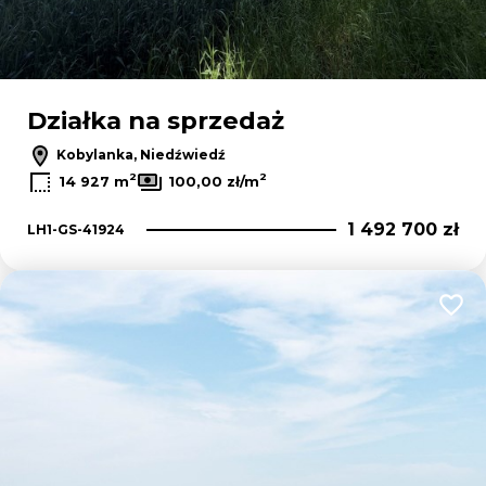
Działka na sprzedaż
Kobylanka, Niedźwiedź
2
2
14 927 m
100,00 zł/m
1 492 700 zł
LH1-GS-41924
Dodaj