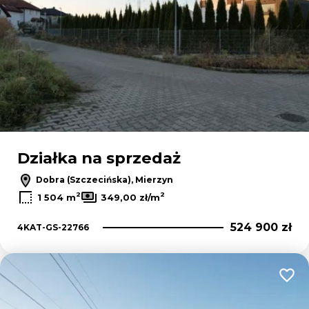
Działka na sprzedaż
Dobra (Szczecińska), Mierzyn
2
2
1 504 m
349,00 zł/m
524 900 zł
4KAT-GS-22766
Dodaj