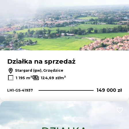
Działka na sprzedaż
Stargard (gw), Grzędzice
2
2
1 195 m
124,69 zł/m
149 000 zł
LH1-GS-41937
Dodaj