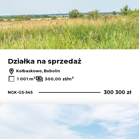
Działka na sprzedaż
Kołbaskowo, Bobolin
2
2
1 001 m
300,00 zł/m
300 300 zł
NGK-GS-545
Dodaj