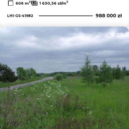
2
2
606 m
1 630,36 zł/m
988 000 zł
LH1-GS-41982
Dodaj