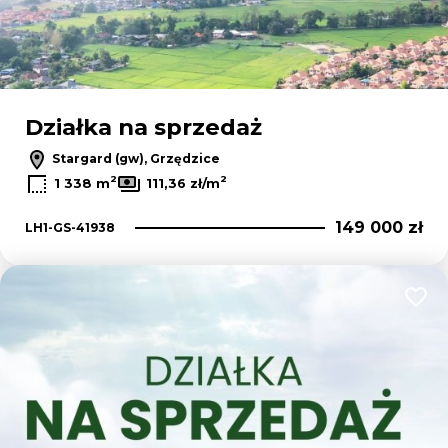
Działka na sprzedaż
Stargard (gw), Grzędzice
2
2
1 338 m
111,36 zł/m
149 000 zł
LH1-GS-41938
Dodaj