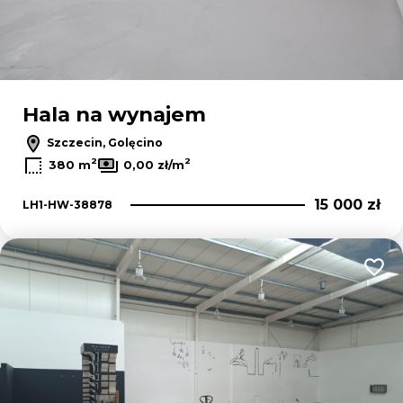
Hala na wynajem
Szczecin, Golęcino
2
2
380 m
0,00 zł/m
15 000 zł
LH1-HW-38878
Dodaj