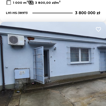
2
2
1 000 m
3 800,00 zł/m
3 800 000 zł
LH1-HS-38973
Dodaj