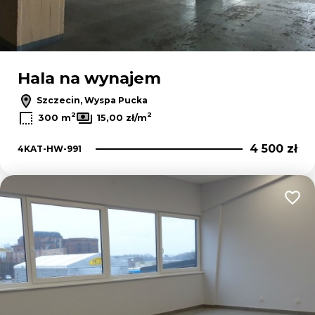
Hala na wynajem
Szczecin, Wyspa Pucka
2
2
300 m
15,00 zł/m
4 500 zł
4KAT-HW-991
Dodaj