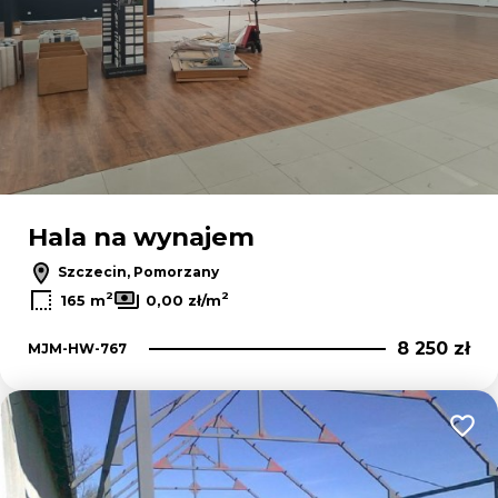
Hala na wynajem
Szczecin, Pomorzany
2
2
165 m
0,00 zł/m
8 250 zł
MJM-HW-767
Dodaj