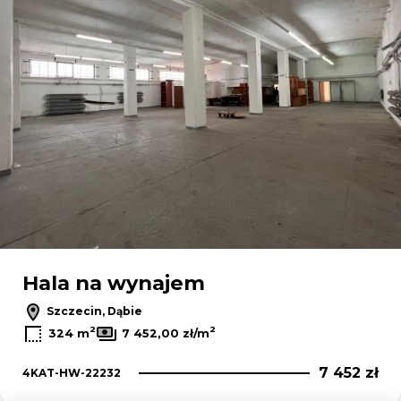
Hala na wynajem
Szczecin, Dąbie
2
2
324 m
7 452,00 zł/m
7 452 zł
4KAT-HW-22232