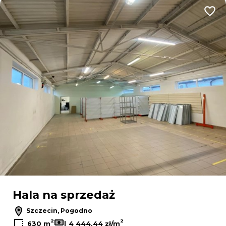
Dodaj
Hala na sprzedaż
Szczecin, Pogodno
2
2
630 m
4 444,44 zł/m