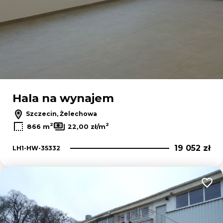
Hala na wynajem
Szczecin, Żelechowa
2
2
866 m
22,00 zł/m
19 052 zł
LH1-HW-35332
Dodaj