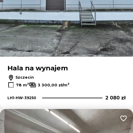
Hala na wynajem
Szczecin
2
2
78 m
3 300,00 zł/m
2 080 zł
LH1-HW-39250
Dodaj