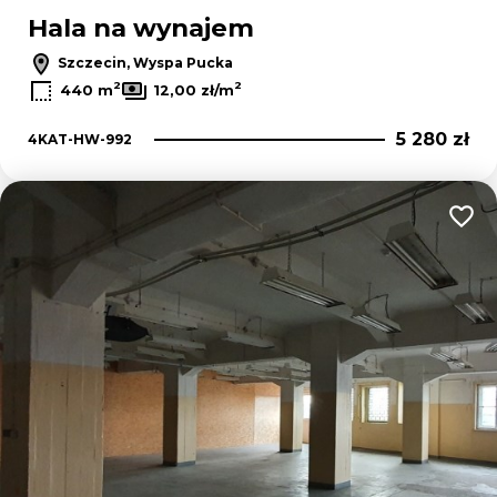
Hala na wynajem
Szczecin, Wyspa Pucka
2
2
440 m
12,00 zł/m
5 280 zł
4KAT-HW-992
Dodaj