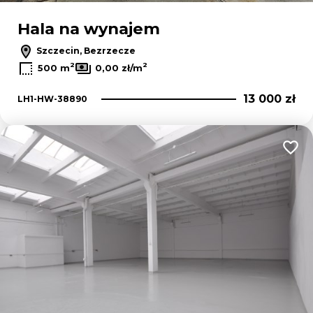
Hala na wynajem
Szczecin, Bezrzecze
2
2
500 m
0,00 zł/m
13 000 zł
LH1-HW-38890
Dodaj