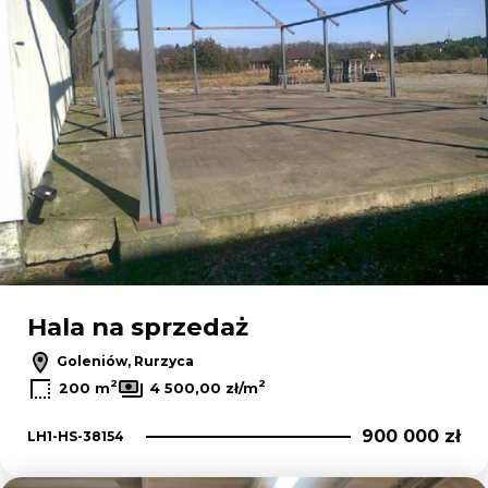
Hala na sprzedaż
Goleniów, Rurzyca
2
2
200 m
4 500,00 zł/m
900 000 zł
LH1-HS-38154