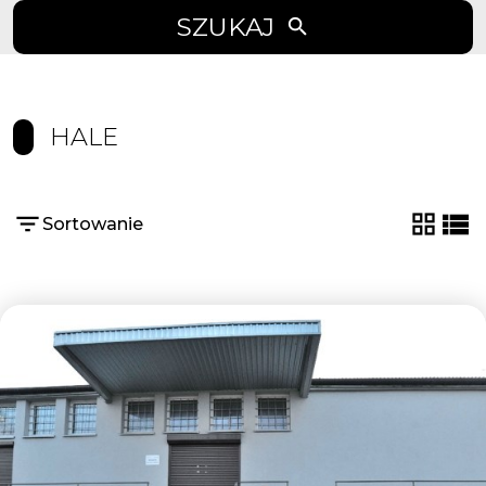
SZUKAJ
HALE
Sortowanie
tabela
list
Dodaj