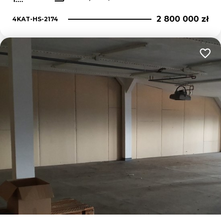
2 800 000 zł
4KAT-HS-2174
Dodaj