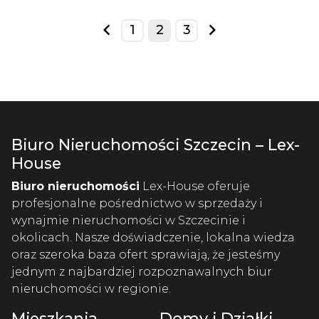
1
2
3
prev
next
Biuro Nieruchomości Szczecin – Lex-
House
Biuro nieruchomości
Lex-House oferuje
profesjonalne pośrednictwo w sprzedaży i
wynajmie nieruchomości w Szczecinie i
okolicach. Nasze doświadczenie, lokalna wiedza
oraz szeroka baza ofert sprawiają, że jesteśmy
jednym z najbardziej rozpoznawalnych biur
nieruchomości w regionie.
Mieszkania
Domy i Działki