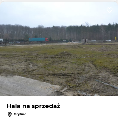
Dodaj
Hala na sprzedaż
Gryfino