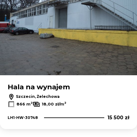
Hala na wynajem
Szczecin, Żelechowa
2
2
866 m
18,00 zł/m
15 500 zł
LH1-HW-30748