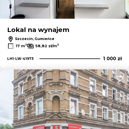
Lokal na wynajem
Szczecin, Gumieńce
2
2
17 m
58,82 zł/m
1 000 zł
LH1-LW-41973
Dodaj