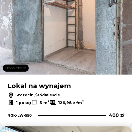
Nowa oferta
Lokal na wynajem
Szczecin, Śródmieście
2
2
1 pokoj
3 m
126,98 zł/m
400 zł
NGK-LW-550