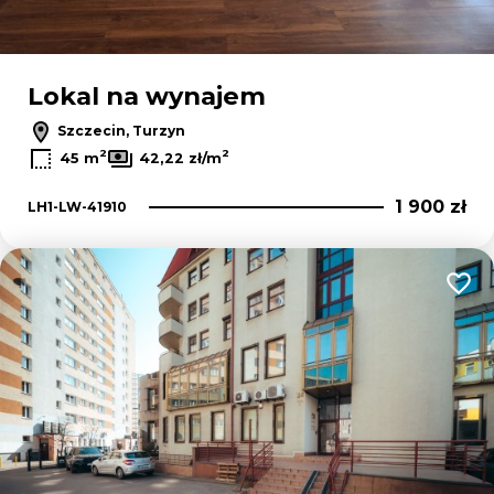
Lokal na wynajem
Szczecin, Turzyn
2
2
45 m
42,22 zł/m
1 900 zł
LH1-LW-41910
Dodaj