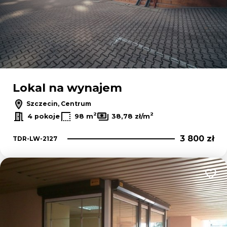
Lokal na wynajem
Szczecin, Centrum
2
2
4 pokoje
98 m
38,78 zł/m
3 800 zł
TDR-LW-2127
Dodaj