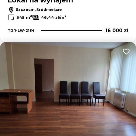
Lokal na wynajem
Szczecin, Śródmieście
2
2
345 m
46,44 zł/m
16 000 zł
TDR-LW-2134
Dodaj