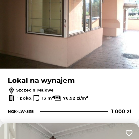
Lokal na wynajem
Szczecin, Majowe
2
2
1 pokoj
13 m
76,92 zł/m
1 000 zł
NGK-LW-538
Dodaj