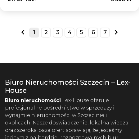
1
2
3
4
5
6
7
prev
next
Biuro Nieruchomości Szczecin – Lex-
House
Biuro nieruchomości
Lex-House oferuje
profesjonalne pośrednictwo w sprzedaży i
wynajmie nieruchomości w Szczecinie i
okolicach. Nasze doświadczenie, lokalna wiedza
oraz szeroka baza ofert sprawiają, że jesteśmy
jednym z najbardziej rozpoznawalnych biur