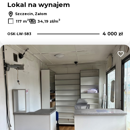
Lokal na wynajem
Szczecin, Załom
2
2
117 m
34,19 zł/m
4 000 zł
OSK-LW-583
Dodaj