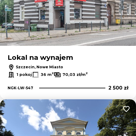
Lokal na wynajem
Szczecin, Nowe Miasto
2
2
1 pokoj
36 m
70,03 zł/m
2 500 zł
NGK-LW-547
Dodaj