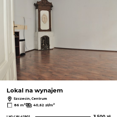
Lokal na wynajem
Szczecin, Centrum
2
2
86 m
40,62 zł/m
3 500 zł
LH1-LW-41901