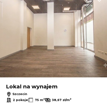
Dodaj
Lokal na wynajem
Szczecin
2
2
2 pokoje
75 m
38,67 zł/m