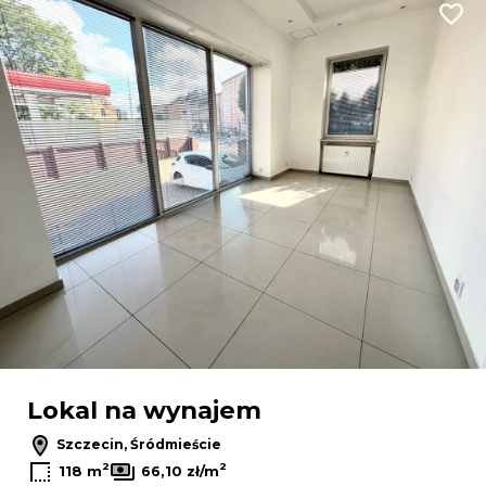
Dodaj
Lokal na wynajem
Szczecin, Śródmieście
2
2
118 m
66,10 zł/m