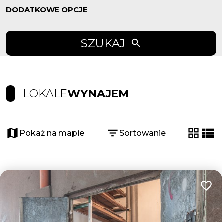
DODATKOWE OPCJE
SZUKAJ
LOKALE
WYNAJEM
Pokaż na mapie
Sortowanie
tabela
list
Dodaj