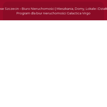
e Szczecin – Biuro Nieruchomości | Mieszkania, Domy, Lokale i Dział
Program dla biur nieruchomości
Galactica Virgo