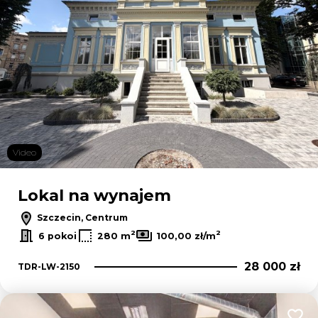
Video
Lokal na wynajem
Szczecin, Centrum
2
2
6 pokoi
280 m
100,00 zł/m
28 000 zł
TDR-LW-2150