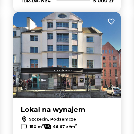
5 000 zł
TDR-LW-1784
 do ulubionych
Dodaj do u
Lokal na wynajem
Szczecin, Podzamcze
2
2
150 m
46,67 zł/m