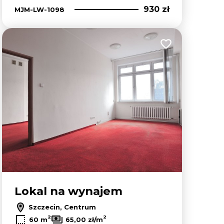
930 zł
MJM-LW-1098
lubionych
Dodaj do ulubion
Lokal na wynajem
Szczecin, Centrum
2
2
60 m
65,00 zł/m