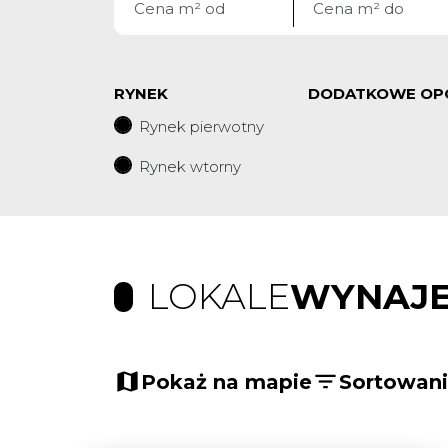
RYNEK
DODATKOWE OP
Rynek pierwotny
Rynek wtorny
LOKALE
WYNAJ
Pokaż na mapie
Sortowan