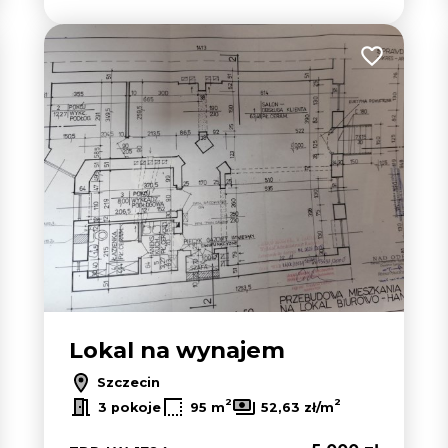
 do ulubionych
Dodaj do u
Lokal na wynajem
Szczecin
2
2
3 pokoje
95 m
52,63 zł/m