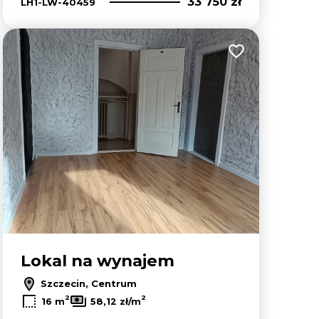
33 750 zł
LH1-LW-40459
lubionych
Dodaj do ulubion
Lokal na wynajem
Szczecin, Centrum
2
2
16 m
58,12 zł/m