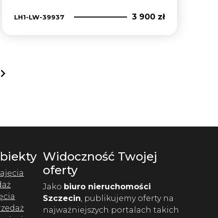
3 900 zł
LH1-LW-39937
next
Obiekty
Widoczność Twojej
oferty
ajęcia
daż
Jako
biuro nieruchomości
ęcia
Szczecin
, publikujemy oferty na
rzedaż
najważniejszych portalach takich