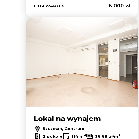
6 000 zł
LH1-LW-40119
Dodaj
Lokal na wynajem
Szczecin, Centrum
2
2
2 pokoje
114 m
36,68 zł/m