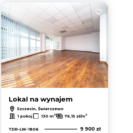
lubionych
Dodaj do ulubion
Lokal na wynajem
Szczecin, Świerczewo
2
2
1 pokoj
130 m
76,15 zł/m
9 900 zł
TDR-LW-1806