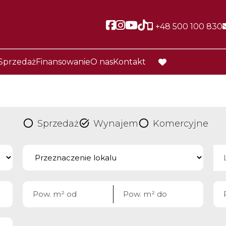
Social link
Social link
Social link
Social link
+48 500 100 830
Sprzedaż
Finansowanie
O nas
Kontakt
favorite
Sprzedaż
Wynajem
Komercyjne