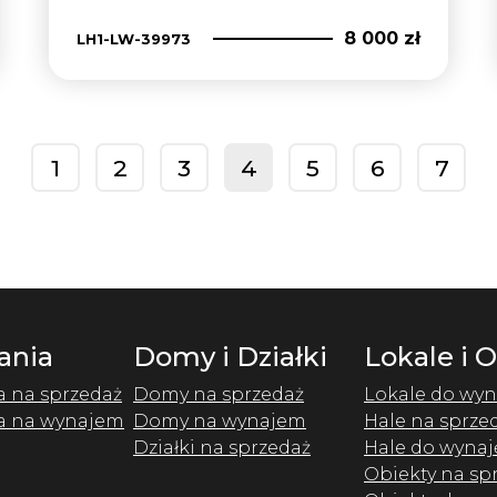
8 000 zł
LH1-LW-39973
1
2
3
4
5
6
7
prev
ania
Domy i Działki
Lokale i 
a na sprzedaż
Domy na sprzedaż
Lokale do wyn
a na wynajem
Domy na wynajem
Hale na sprze
Działki na sprzedaż
Hale do wynaj
Obiekty na sp