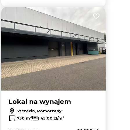
lubionych
Dodaj do ulubion
Lokal na wynajem
Szczecin, Pomorzany
2
2
750 m
45,00 zł/m