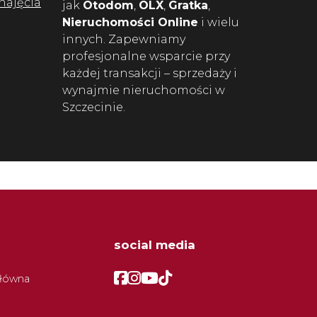
najęcia
jak
Otodom
,
OLX
,
Gratka
,
Nieruchomości Online
i wielu
innych. Zapewniamy
profesjonalne wsparcie przy
każdej transakcji – sprzedaży i
wynajmie nieruchomości w
Szczecinie.
social media
Facebook
Facebook
Facebook
Facebook
główna