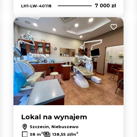
7 000 zł
LH1-LW-40118
 do ulubionych
Dodaj do u
Lokal na wynajem
Szczecin, Niebuszewo
2
2
58 m
138,55 zł/m