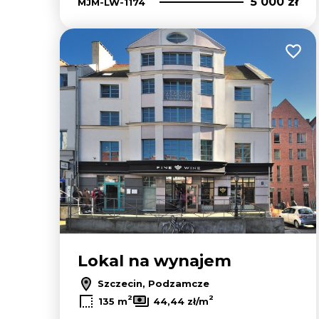
5 000 zł
MJM-LW-1174
Dodaj
Lokal na wynajem
Szczecin, Podzamcze
2
2
135 m
44,44 zł/m