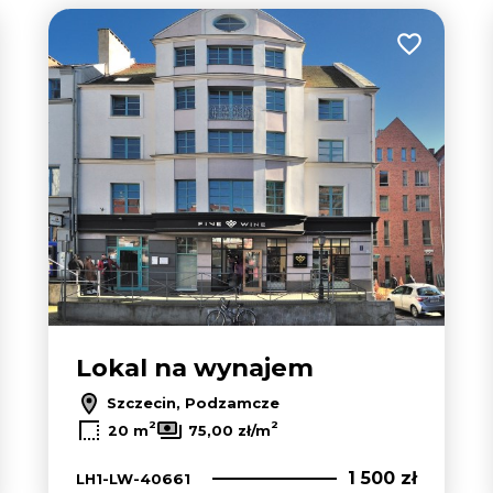
 do ulubionych
Dodaj do u
Lokal na wynajem
Szczecin, Podzamcze
2
2
20 m
75,00 zł/m
1 500 zł
LH1-LW-40661