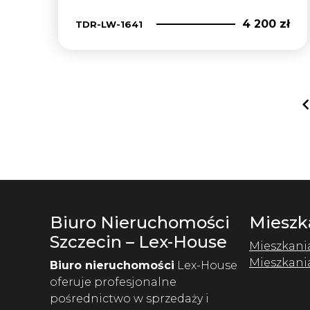
4 200 zł
TDR-LW-1641
Biuro Nieruchomości
Mieszk
Szczecin – Lex-House
Mieszkani
Mieszkani
Biuro nieruchomości
Lex-House
oferuje profesjonalne
pośrednictwo w sprzedaży i